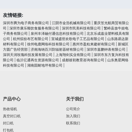
友情链接:
深圳市腾为电子商务有限公司
|
江阴市金浩机械有限公司
|
重庆笠光航商贸有限公
司
|
深圳市康乐顺饮食服务有限公司
|
深圳市民美科技有限公司
|
繁峙县放牛娃电
子商务有限公司
|
泉州丰泽融付通信息科技有限公司
|
北京乐成嘉业塑料模具有限
公司
|
杭州缤纷布艺有限公司
|
宣城盛世欢歌电子工艺品有限公司
|
山东路易达新
材料有限公司
|
徐州电鹿网络科技有限公司
|
惠州市盈粒来建材有限公司
|
新城区
方圆广告经营部
|
济南海纳百川防辐射器材有限公司
|
深圳市嘉鹏钟表有限公司
|
深圳天润玫瑰科技发展有限公司
|
上海翔剑实业有限公司
|
深圳市东方复兴科技有
限公司
|
临沂亿通再生资源有限公司
|
成都彼初教育咨询有限公司
|
山东奥星网络
科技有限公司
|
湖南固耐地坪有限公司
|
产品中心
关于我们
热收缩机
公司简介
真空封口机
加入我们
封口机
联系我们
打包机