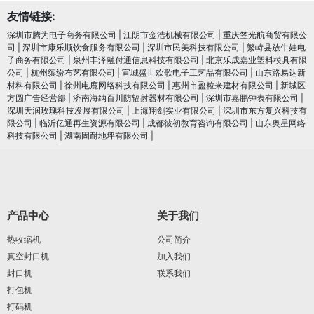
友情链接:
深圳市腾为电子商务有限公司
|
江阴市金浩机械有限公司
|
重庆笠光航商贸有限公
司
|
深圳市康乐顺饮食服务有限公司
|
深圳市民美科技有限公司
|
繁峙县放牛娃电
子商务有限公司
|
泉州丰泽融付通信息科技有限公司
|
北京乐成嘉业塑料模具有限
公司
|
杭州缤纷布艺有限公司
|
宣城盛世欢歌电子工艺品有限公司
|
山东路易达新
材料有限公司
|
徐州电鹿网络科技有限公司
|
惠州市盈粒来建材有限公司
|
新城区
方圆广告经营部
|
济南海纳百川防辐射器材有限公司
|
深圳市嘉鹏钟表有限公司
|
深圳天润玫瑰科技发展有限公司
|
上海翔剑实业有限公司
|
深圳市东方复兴科技有
限公司
|
临沂亿通再生资源有限公司
|
成都彼初教育咨询有限公司
|
山东奥星网络
科技有限公司
|
湖南固耐地坪有限公司
|
产品中心
关于我们
热收缩机
公司简介
真空封口机
加入我们
封口机
联系我们
打包机
打码机