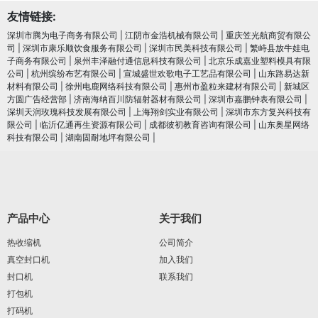
友情链接:
深圳市腾为电子商务有限公司
|
江阴市金浩机械有限公司
|
重庆笠光航商贸有限公
司
|
深圳市康乐顺饮食服务有限公司
|
深圳市民美科技有限公司
|
繁峙县放牛娃电
子商务有限公司
|
泉州丰泽融付通信息科技有限公司
|
北京乐成嘉业塑料模具有限
公司
|
杭州缤纷布艺有限公司
|
宣城盛世欢歌电子工艺品有限公司
|
山东路易达新
材料有限公司
|
徐州电鹿网络科技有限公司
|
惠州市盈粒来建材有限公司
|
新城区
方圆广告经营部
|
济南海纳百川防辐射器材有限公司
|
深圳市嘉鹏钟表有限公司
|
深圳天润玫瑰科技发展有限公司
|
上海翔剑实业有限公司
|
深圳市东方复兴科技有
限公司
|
临沂亿通再生资源有限公司
|
成都彼初教育咨询有限公司
|
山东奥星网络
科技有限公司
|
湖南固耐地坪有限公司
|
产品中心
关于我们
热收缩机
公司简介
真空封口机
加入我们
封口机
联系我们
打包机
打码机