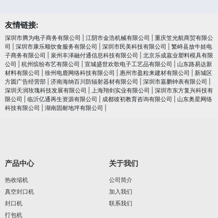
友情链接:
深圳市腾为电子商务有限公司
|
江阴市金浩机械有限公司
|
重庆笠光航商贸有限公
司
|
深圳市康乐顺饮食服务有限公司
|
深圳市民美科技有限公司
|
繁峙县放牛娃电
子商务有限公司
|
泉州丰泽融付通信息科技有限公司
|
北京乐成嘉业塑料模具有限
公司
|
杭州缤纷布艺有限公司
|
宣城盛世欢歌电子工艺品有限公司
|
山东路易达新
材料有限公司
|
徐州电鹿网络科技有限公司
|
惠州市盈粒来建材有限公司
|
新城区
方圆广告经营部
|
济南海纳百川防辐射器材有限公司
|
深圳市嘉鹏钟表有限公司
|
深圳天润玫瑰科技发展有限公司
|
上海翔剑实业有限公司
|
深圳市东方复兴科技有
限公司
|
临沂亿通再生资源有限公司
|
成都彼初教育咨询有限公司
|
山东奥星网络
科技有限公司
|
湖南固耐地坪有限公司
|
产品中心
关于我们
热收缩机
公司简介
真空封口机
加入我们
封口机
联系我们
打包机