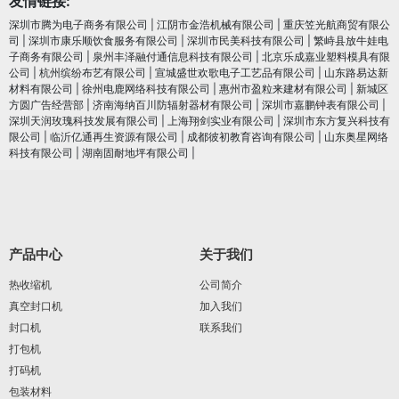
友情链接:
深圳市腾为电子商务有限公司
|
江阴市金浩机械有限公司
|
重庆笠光航商贸有限公
司
|
深圳市康乐顺饮食服务有限公司
|
深圳市民美科技有限公司
|
繁峙县放牛娃电
子商务有限公司
|
泉州丰泽融付通信息科技有限公司
|
北京乐成嘉业塑料模具有限
公司
|
杭州缤纷布艺有限公司
|
宣城盛世欢歌电子工艺品有限公司
|
山东路易达新
材料有限公司
|
徐州电鹿网络科技有限公司
|
惠州市盈粒来建材有限公司
|
新城区
方圆广告经营部
|
济南海纳百川防辐射器材有限公司
|
深圳市嘉鹏钟表有限公司
|
深圳天润玫瑰科技发展有限公司
|
上海翔剑实业有限公司
|
深圳市东方复兴科技有
限公司
|
临沂亿通再生资源有限公司
|
成都彼初教育咨询有限公司
|
山东奥星网络
科技有限公司
|
湖南固耐地坪有限公司
|
产品中心
关于我们
热收缩机
公司简介
真空封口机
加入我们
封口机
联系我们
打包机
打码机
包装材料