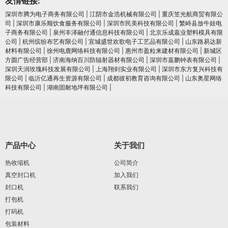
友情链接:
深圳市腾为电子商务有限公司
|
江阴市金浩机械有限公司
|
重庆笠光航商贸有限公
司
|
深圳市康乐顺饮食服务有限公司
|
深圳市民美科技有限公司
|
繁峙县放牛娃电
子商务有限公司
|
泉州丰泽融付通信息科技有限公司
|
北京乐成嘉业塑料模具有限
公司
|
杭州缤纷布艺有限公司
|
宣城盛世欢歌电子工艺品有限公司
|
山东路易达新
材料有限公司
|
徐州电鹿网络科技有限公司
|
惠州市盈粒来建材有限公司
|
新城区
方圆广告经营部
|
济南海纳百川防辐射器材有限公司
|
深圳市嘉鹏钟表有限公司
|
深圳天润玫瑰科技发展有限公司
|
上海翔剑实业有限公司
|
深圳市东方复兴科技有
限公司
|
临沂亿通再生资源有限公司
|
成都彼初教育咨询有限公司
|
山东奥星网络
科技有限公司
|
湖南固耐地坪有限公司
|
产品中心
关于我们
热收缩机
公司简介
真空封口机
加入我们
封口机
联系我们
打包机
打码机
包装材料